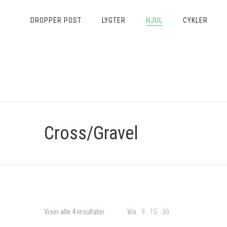
DROPPER POST
LYGTER
HJUL
CYKLER
Cross/Gravel
Viser alle 4 resultater
Vis
9
15
30